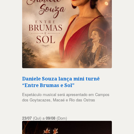
Daniele Souza lança mini turnê
“Entre Brumas e Sol”
Espetáculo musical será apresentado em Campos
dos Goytacazes, Macaé e Rio das Ostras
23/07
(Qui) a
09/08
(Dom)