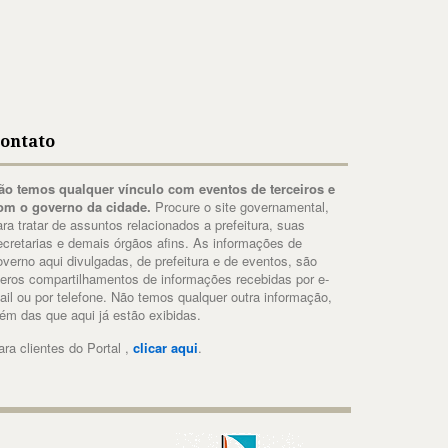
ontato
ão temos qualquer vínculo com eventos de terceiros e
om o governo da cidade.
Procure o site governamental,
ara tratar de assuntos relacionados a prefeitura, suas
ecretarias e demais órgãos afins. As informações de
overno aqui divulgadas, de prefeitura e de eventos, são
eros compartilhamentos de informações recebidas por e-
ail ou por telefone. Não temos qualquer outra informação,
lém das que aqui já estão exibidas.
ara clientes do Portal ,
clicar aqui
.