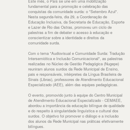
Este mês, o País se une em uma mobilização
fundamental para a promoção e celebração das
conquistas da comunidade surda: o "Setembro Azul".
Nesta segunda-feira, dia 29, a Coordenação de
Educação Inclusiva, da Secretaria de Educação, Esporte
e Lazer de Rio das Ostras, promoveu um ciclo de
palestras a fim de debater o acesso à educação e
conscientizar sobre a identidade e direitos da
comunidade surda.
Com o tema "Audiovisual e Comunidade Surda: Tradução
Intersemiótica e Inclusão Comunicacional", as palestras
realizadas no Núcleo de Gestão Pedagógica (Nugepe)
reuniram alunos surdos da Rede Municipal de Ensino,
pais e responsáveis, intérpretes da Língua Brasileira de
Sinais (Libras), professores de Atendimento Educacional
Especializado (AEE), além das equipes pedagógicas.
O evento, promovido junto à equipe do Centro Municipal
de Atendimento Educacional Especializado - CEMAEE,
abordou a importância da educação bilíngue de qualidade
e do respeito à singularidade linguística e cultural dos
surdos. O objetivo foi promover o diálogo e a inclusão
dos alunos da Rede Municipal nas práticas efetivamente
bilíngues.