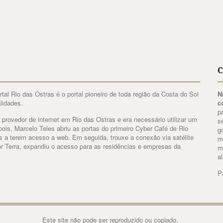
C
al Rio das Ostras é o portal pioneiro de toda região da Costa do Sol
N
lidades.
c
p
 provedor de internet em Rio das Ostras e era necessário utilizar um
s
ois, Marcelo Teles abriu as portas do primeiro Cyber Café de Rio
g
es a terem acesso a web. Em seguida, trouxe a conexão via satélite
m
r Terra, expandiu o acesso para as residências e empresas da
m
a
P
Este site não pode ser reproduzido ou copiado,