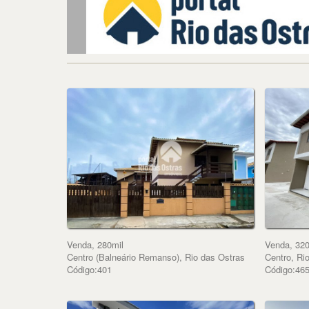
Venda, 280mil
Venda, 320
Centro (Balneário Remanso), Rio das Ostras
Centro, Ri
Código:401
Código:46