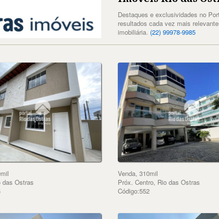
Destaques e exclusividades no Por
resultados cada vez mais relevant
imobiliária.
(22) 99978-9985
mil
Venda, 310mil
o das Ostras
Próx. Centro, Rio das Ostras
5
Código:552