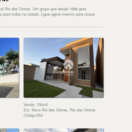
tal Rio das Ostras. Um grupo que desde 1998 gera
es para todos na cidade. Ligue agora mesmo para nossa
Venda, 700mil
Ext. Novo Rio das Ostras, Rio das Ostras
Código:653