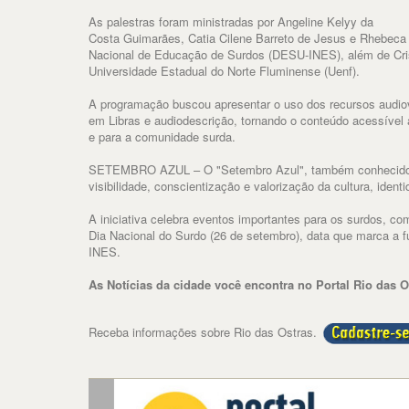
As palestras foram ministradas por Angeline Kelyy da
Costa Guimarães, Catia Cilene Barreto de Jesus e Rhebeca V
Nacional de Educação de Surdos (DESU-INES), além de Cri
Universidade Estadual do Norte Fluminense (Uenf).
A programação buscou apresentar o uso dos recursos audiov
em Libras e audiodescrição, tornando o conteúdo acessível 
e para a comunidade surda.
SETEMBRO AZUL – O "Setembro Azul", também conhecido 
visibilidade, conscientização e valorização da cultura, iden
A iniciativa celebra eventos importantes para os surdos, co
Dia Nacional do Surdo (26 de setembro), data que marca a f
INES.
As Notícias da cidade você encontra no Portal Rio das O
Receba informações sobre Rio das Ostras.