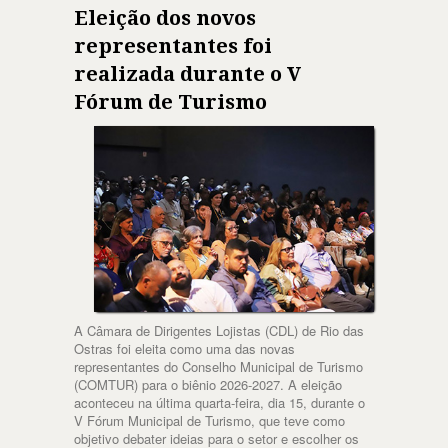
Eleição dos novos
representantes foi
realizada durante o V
Fórum de Turismo
A Câmara de Dirigentes Lojistas (CDL) de Rio das
Ostras foi eleita como uma das novas
representantes do Conselho Municipal de Turismo
(COMTUR) para o biênio 2026-2027. A eleição
aconteceu na última quarta-feira, dia 15, durante o
V Fórum Municipal de Turismo, que teve como
objetivo debater ideias para o setor e escolher os