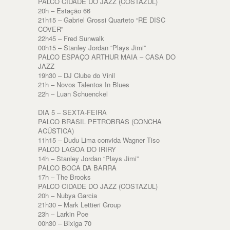
PALCO CIDADE DO JAZZ (COSTAZUL)
20h – Estação 66
21h15 – Gabriel Grossi Quarteto “RE DISC
COVER”
22h45 – Fred Sunwalk
00h15 – Stanley Jordan “Plays Jimi”
PALCO ESPAÇO ARTHUR MAIA – CASA DO
JAZZ
19h30 – DJ Clube do Vinil
21h – Novos Talentos In Blues
22h – Luan Schuenckel
DIA 5 – SEXTA-FEIRA
PALCO BRASIL PETROBRAS (CONCHA
ACÚSTICA)
11h15 – Dudu Lima convida Wagner Tiso
PALCO LAGOA DO IRIRY
14h – Stanley Jordan “Plays Jimi”
PALCO BOCA DA BARRA
17h – The Brooks
PALCO CIDADE DO JAZZ (COSTAZUL)
20h – Nubya Garcia
21h30 – Mark Lettieri Group
23h – Larkin Poe
00h30 – Bixiga 70