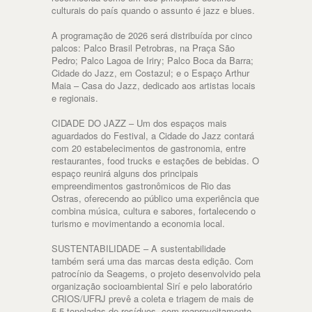
culturais do país quando o assunto é jazz e blues.
A programação de 2026 será distribuída por cinco
palcos: Palco Brasil Petrobras, na Praça São
Pedro; Palco Lagoa de Iriry; Palco Boca da Barra;
Cidade do Jazz, em Costazul; e o Espaço Arthur
Maia – Casa do Jazz, dedicado aos artistas locais
e regionais.
CIDADE DO JAZZ – Um dos espaços mais
aguardados do Festival, a Cidade do Jazz contará
com 20 estabelecimentos de gastronomia, entre
restaurantes, food trucks e estações de bebidas. O
espaço reunirá alguns dos principais
empreendimentos gastronômicos de Rio das
Ostras, oferecendo ao público uma experiência que
combina música, cultura e sabores, fortalecendo o
turismo e movimentando a economia local.
SUSTENTABILIDADE – A sustentabilidade
também será uma das marcas desta edição. Com
patrocínio da Seagems, o projeto desenvolvido pela
organização socioambiental Sirí e pelo laboratório
CRIOS/UFRJ prevê a coleta e triagem de mais de
5,5 toneladas de resíduos, com reaproveitamento