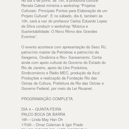
No dia 5 de junho, às 10h, a produtora cultural
Renata Cabral ministra o workshop “Projetos
Culturais: Principais Pontos para Elaboração de um
Projeto Cultural”. E no sábado, dia 6, também às
10h, será a vez do professor Carlos Eduardo Lopes
da Silva conduzir o workshop “Música e
Sustentabilidade: O Novo Ritmo dos Grandes
Eventos”.
O evento acontece com apresentação do Sesc RJ,
patrocínio master da Petrobras e patrocínio da
Seagems, Oceânica e Rio+ Saneamento. Conta
ainda com apoio cultural do Governo do Estado do
Rio de Janeiro, apoio da Like Produtora,
Sindicomércio e Rádio MEC, produção da Azul
Produções e realização da Fundação Rio das
Ostras de Cultura, Prefeitura de Rio das Ostras e
Governo Federal, por meio da Lei Rouanet.
PROGRAMAÇÃO COMPLETA
DIA 4 – QUINTA-FEIRA
PALCO BOCA DA BARRA
16h – Linda May Han Oh
17h30 – Omar Coleman & Igor Prado