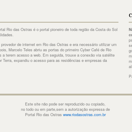
C
al Rio das Ostras é o portal pioneiro de toda região da Costa do Sol
N
lidades.
c
p
 provedor de internet em Rio das Ostras e era necessário utilizar um
s
ois, Marcelo Teles abriu as portas do primeiro Cyber Café de Rio
g
es a terem acesso a web. Em seguida, trouxe a conexão via satélite
m
r Terra, expandiu o acesso para as residências e empresas da
m
a
P
Este site não pode ser reproduzido ou copiado,
no todo ou em parte,sem a autorização expressa de
Portal Rio das Ostras
www.riodasostras.com.br